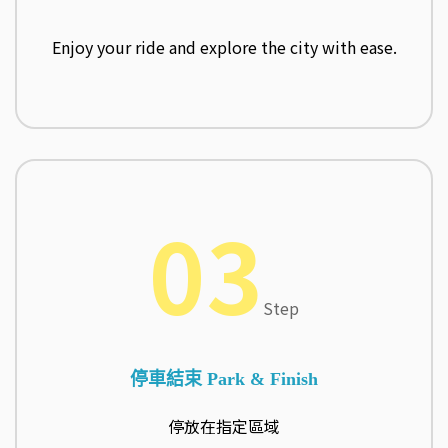
Enjoy your ride and explore the city with ease.
03
Step
停車結束 Park & Finish
停放在指定區域