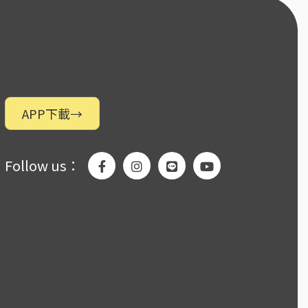
APP下載
→
Follow us：